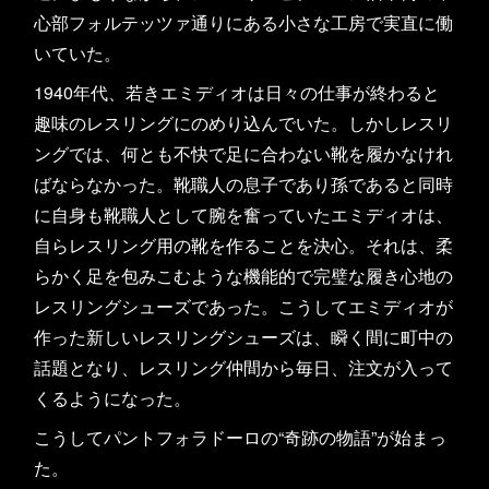
心部フォルテッツァ通りにある小さな工房で実直に働
いていた。
1940年代、若きエミディオは日々の仕事が終わると
趣味のレスリングにのめり込んでいた。しかしレスリ
ングでは、何とも不快で足に合わない靴を履かなけれ
ばならなかった。靴職人の息子であり孫であると同時
に自身も靴職人として腕を奮っていたエミディオは、
自らレスリング用の靴を作ることを決心。それは、柔
らかく足を包みこむような機能的で完璧な履き心地の
レスリングシューズであった。こうしてエミディオが
作った新しいレスリングシューズは、瞬く間に町中の
話題となり、レスリング仲間から毎日、注文が入って
くるようになった。
こうしてパントフォラドーロの“奇跡の物語”が始まっ
た。