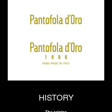
HISTORY
The origins